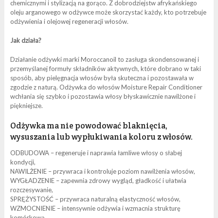
chemicznymi i stylizacją na gorąco. Z dobrodziejstw afrykańskiego
oleju arganowego w odżywce może skorzystać każdy, kto potrzebuje
odżywienia i olejowej regeneracji włosów.
Jak działa?
Działanie odżywki marki Moroccanoil to zasługa skondensowanej i
przemyślanej formuły składników aktywnych, które dobrano w taki
sposób, aby pielęgnacja włosów była skuteczna i pozostawała w
zgodzie z naturą. Odżywka do włosów Moisture Repair Conditioner
wchłania się szybko i pozostawia włosy błyskawicznie nawilżone i
piękniejsze.
Odżywka ma nie powodować blaknięcia,
wysuszania lub wypłukiwania koloru z włosów.
ODBUDOWA – regeneruje i naprawia łamliwe włosy o słabej
kondycji,
NAWILŻENIE – przywraca i kontroluje poziom nawilżenia włosów,
WYGŁADZENIE – zapewnia zdrowy wygląd, gładkość i ułatwia
rozczesywanie,
SPRĘŻYSTOŚĆ – przywraca naturalną elastyczność włosów,
WZMOCNIENIE – intensywnie odżywia i wzmacnia strukturę
komórkową.