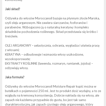
Jaki skład?
Odżywka do włosów Moroccanoil bazuje na płynnym złocie Maroka,
czyli oleju arganowym. Nie zawiera siarczanów, fosforanów i
parabenów. Wzbogacono ją o naturalną keratynę i kompleks
składników pochodzenia roślinnego. Skład przedstawia się krótko i
treściwie.
OLEJ ARGANOWY – uelastycznia, ochrania, wygładza i ułatwia pracę
z włosami;
KERATYNA – odbudowuje i wzmacnia włosy uszkodzone,
wysokoporowate;
EKSTRAKTY ROŚLINNE (lawenda, rozmaryn, rumianek, jojoba) –
odżywiają włosy.
Jaka formuła?
Odżywkę do włosów Moroccanoil Moisture Repair kupić można w
butelkach o pojemności 250 ml. Jest to produkt dość wydajny, a to ze
względu na kremową konsystencję. Dobrze nakłada się na włosy, ale
zapach nie każdemu przypadnie do gustu, bo jest tak samo
charakterystyczny, jak zapach czystego oleju arganowego, który