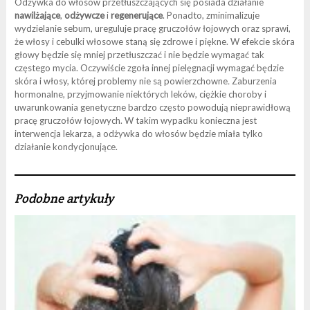
Odżywka do włosów przetłuszczających się posiada działanie
nawilżające
,
odżywcze
i
regenerujące
. Ponadto, zminimalizuje
wydzielanie sebum, ureguluje pracę gruczołów łojowych oraz sprawi,
że włosy i cebulki włosowe staną się zdrowe i piękne. W efekcie skóra
głowy będzie się mniej przetłuszczać i nie będzie wymagać tak
częstego mycia. Oczywiście zgoła innej pielęgnacji wymagać będzie
skóra i włosy, której problemy nie są powierzchowne
.
Zaburzenia
hormonalne, przyjmowanie niektórych leków, ciężkie choroby i
uwarunkowania genetyczne bardzo często powodują nieprawidłową
pracę gruczołów łojowych. W takim wypadku konieczna jest
interwencja lekarza, a odżywka do włosów będzie miała tylko
działanie kondycjonujące.
Podobne artykuły