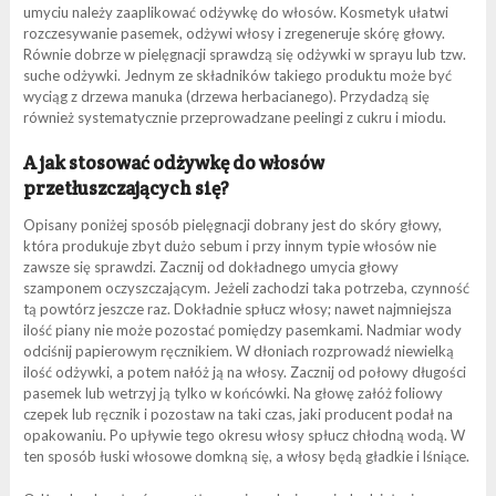
umyciu należy zaaplikować odżywkę do włosów. Kosmetyk ułatwi
rozczesywanie pasemek, odżywi włosy i zregeneruje skórę głowy.
Równie dobrze w pielęgnacji sprawdzą się odżywki w sprayu lub tzw.
suche odżywki. Jednym ze składników takiego produktu może być
wyciąg z drzewa manuka (drzewa herbacianego). Przydadzą się
również systematycznie przeprowadzane peelingi z cukru i miodu.
A jak stosować odżywkę do włosów
przetłuszczających się?
Opisany poniżej sposób pielęgnacji dobrany jest do skóry głowy,
która produkuje zbyt dużo sebum i przy innym typie włosów nie
zawsze się sprawdzi. Zacznij od dokładnego umycia głowy
szamponem oczyszczającym. Jeżeli zachodzi taka potrzeba, czynność
tą powtórz jeszcze raz. Dokładnie spłucz włosy; nawet najmniejsza
ilość piany nie może pozostać pomiędzy pasemkami. Nadmiar wody
odciśnij papierowym ręcznikiem. W dłoniach rozprowadź niewielką
ilość odżywki, a potem nałóż ją na włosy. Zacznij od połowy długości
pasemek lub wetrzyj ją tylko w końcówki. Na głowę załóż foliowy
czepek lub ręcznik i pozostaw na taki czas, jaki producent podał na
opakowaniu. Po upływie tego okresu włosy spłucz chłodną wodą. W
ten sposób łuski włosowe domkną się, a włosy będą gładkie i lśniące.