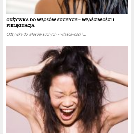
ODŻYWKA DO WŁOSÓW SUCHYCH – WŁAŚCIWOŚCI I
PIELĘGNACJA
Odżywka do włosów suchych – właściwości i …