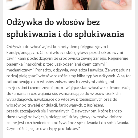
Odżywka do włosów bez
spłukiwania i do spłukiwania
Odżywka do włosów jest kosmetykiem pielęgnacyjnym i
kondycjonującym. Chroni włosy i skórę głowy przed szkodliwymi
czynnikami pochodzącymi ze środowiska zewnętrznego. Regeneruje
pasemka i naskórek przed uszkodzeniami chemicznymi i
mechanicznymi. Ponadto, odżywia, wygładza i nawilża. Ze względu na
rodzaj pielęgnacji włosów rozróżniamy kilka typów odżywek. A są to:
odbudowujące do włosów zniszczonych częstymi zabiegami
fryzjerskimi i chemicznymi, poprawiające stan włosów ze skłonnością
do łamania i rozdwajania się, wzmacniające do włosów cienkich i
wypadających, nawilżające do włosów przesuszonych oraz do
włosów po trwałej ondulacji, farbowanych, z łupieżem,
przetłuszczających się i normalnych. Dziewczynom, które bardzo
dużo uwagi poświęcają pielęgnacji skóry głowy i włosów, dobrze
znane jest rozróżnienie na odżywki bez spłukiwania i do spłukiwania.
Czym różnią się te dwa typy produktów?