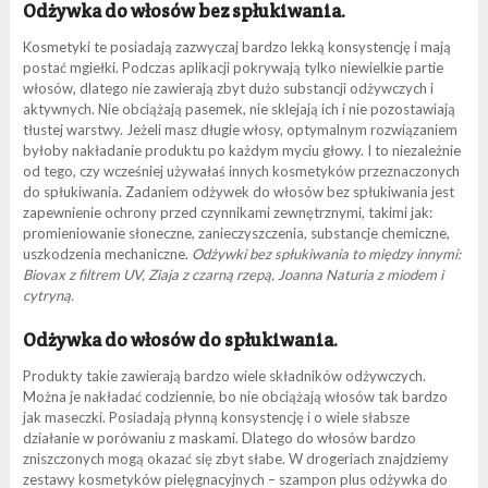
Odżywka do włosów bez spłukiwania.
Kosmetyki te posiadają zazwyczaj bardzo lekką konsystencję i mają
postać mgiełki. Podczas aplikacji pokrywają tylko niewielkie partie
włosów, dlatego nie zawierają zbyt dużo substancji odżywczych i
aktywnych. Nie obciążają pasemek, nie sklejają ich i nie pozostawiają
tłustej warstwy. Jeżeli masz długie włosy, optymalnym rozwiązaniem
byłoby nakładanie produktu po każdym myciu głowy. I to niezależnie
od tego, czy wcześniej używałaś innych kosmetyków przeznaczonych
do spłukiwania. Zadaniem odżywek do włosów bez spłukiwania jest
zapewnienie ochrony przed czynnikami zewnętrznymi, takimi jak:
promieniowanie słoneczne, zanieczyszczenia, substancje chemiczne,
uszkodzenia mechaniczne.
Odżywki bez spłukiwania to między innymi:
Biovax z filtrem UV, Ziaja z czarną rzepą, Joanna Naturia z miodem i
cytryną.
Odżywka do włosów do spłukiwania.
Produkty takie zawierają bardzo wiele składników odżywczych.
Można je nakładać codziennie, bo nie obciążają włosów tak bardzo
jak maseczki. Posiadają płynną konsystencję i o wiele słabsze
działanie w porówaniu z maskami. Dlatego do włosów bardzo
zniszczonych mogą okazać się zbyt słabe. W drogeriach znajdziemy
zestawy kosmetyków pielęgnacyjnych – szampon plus odżywka do