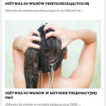
ODŻYWKA DO WŁOSÓW PRZETŁUSZCZAJĄCYCH SIĘ
Odżywka do włosów przetłuszczających się Odżywki do …
ODŻYWKA DO WŁOSÓW W METODZIE PIELĘGNACYJNEJ
OMO
Odżywka do włosów w metodzie pielęgnacyjnej OMO …